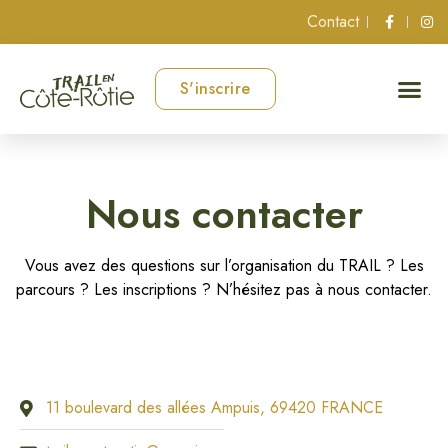
Contact
S'inscrire
Nous contacter
Vous avez des questions sur l’organisation du TRAIL ? Les
parcours ? Les inscriptions ? N’hésitez pas à nous contacter.
11 boulevard des allées Ampuis, 69420 FRANCE