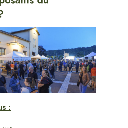
xposants du
?
us :