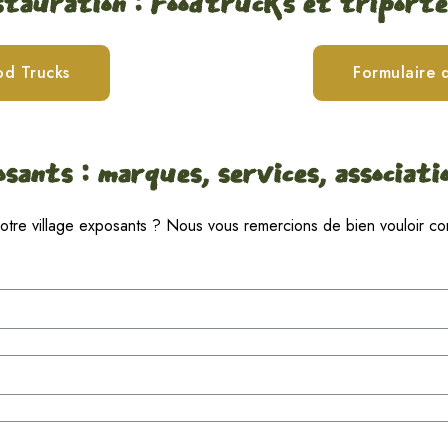
tauration : Foodtrucks et triport
od Trucks
Formulaire 
sants : marques, services, association
notre village exposants ? Nous vous remercions de bien vouloir com